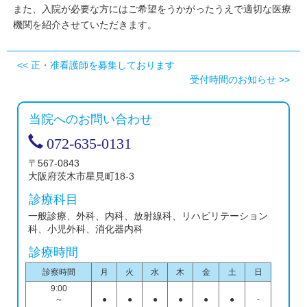
また、入院が必要な方にはご希望をうかがったうえで適切な医療
機関を紹介させていただきます。
<<
正・准看護師を募集しております
受付時間のお知らせ
>>
当院へのお問い合わせ
072-635-0131
〒567-0843
大阪府茨木市星見町18-3
診療科目
一般診療、外科、内科、放射線科、リハビリテーション
科、小児外科、消化器内科
診療時間
診察時間
月
火
水
木
金
土
日
9:00
～
●
●
●
●
●
●
-